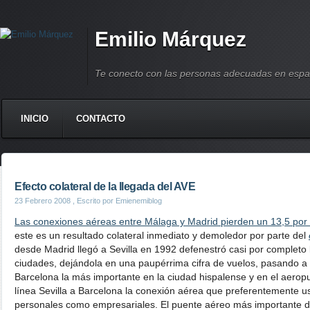
Emilio Márquez
Te conecto con las personas adecuadas en espa
INICIO
CONTACTO
Efecto colateral de la llegada del AVE
23 Febrero 2008
, Escrito por Emienemiblog
Las conexiones aéreas entre Málaga y Madrid pierden un 13,5 por 
este es un resultado colateral inmediato y demoledor por parte del
desde Madrid llegó a Sevilla en 1992 defenestró casi por completo
ciudades, dejándola en una paupérrima cifra de vuelos, pasando a s
Barcelona la más importante en la ciudad hispalense y en el aerop
línea Sevilla a Barcelona la conexión aérea que preferentemente u
personales como empresariales. El puente aéreo más importante d