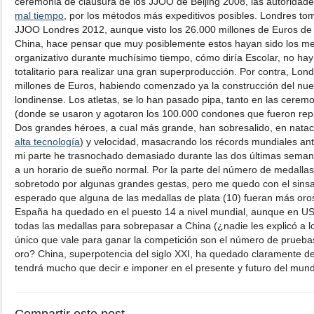
ceremonia de clausura de los JJOO de Beijing 2008, las autoridad
mal tiempo
, por los métodos más expeditivos posibles. Londres toma
JJOO Londres 2012, aunque visto los 26.000 millones de Euros de
China, hace pensar que muy posiblemente estos hayan sido los mej
organizativo durante muchísimo tiempo, cómo diría Escolar, no h
totalitario para realizar una gran superproducción. Por contra, Lon
millones de Euros, habiendo comenzado ya la construcción del nue
londinense. Los atletas, se lo han pasado pipa, tanto en las ceremo
(donde se usaron y agotaron los 100.000 condones que fueron repar
Dos grandes héroes, a cual más grande, han sobresalido, en nata
alta tecnología
) y velocidad, masacrando los récords mundiales ant
mi parte he trasnochado demasiado durante las dos últimas seman
a un horario de sueño normal. Por la parte del número de medalla
sobretodo por algunas grandes gestas, pero me quedo con el sins
esperado que alguna de las medallas de plata (10) fueran más oros
España ha quedado en el puesto 14 a nivel mundial, aunque en U
todas las medallas para sobrepasar a China (¿nadie les explicó a l
único que vale para ganar la competición son el número de prueb
oro? China, superpotencia del siglo XXI, ha quedado claramente d
tendrá mucho que decir e imponer en el presente y futuro del mun