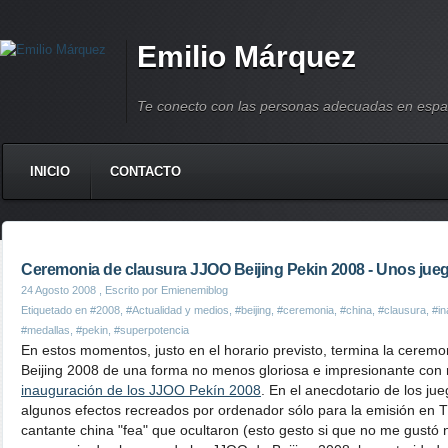
Emilio Márquez
Te conecto con las personas adecuadas en espa
INICIO
CONTACTO
Ceremonia de clausura JJOO Beijing Pekin 2008 - Unos jueg
24 Agosto 2008
, Escrito por Emienemiblog
Etiquetado en
#2008
,
#Actualidad y medios
,
#beijing
,
#ceremonia
,
#china
,
#clausura
,
#in
#medallas
,
#pekin
,
#superpotencia
En estos momentos, justo en el horario previsto, termina la cerem
Beijing 2008 de una forma no menos gloriosa e impresionante con 
inauguración de los JJOO Pekín 2008
. En el anecdotario de los ju
algunos efectos recreados por ordenador sólo para la emisión en Tv,
cantante china "fea" que ocultaron (esto gesto si que no me gustó ni