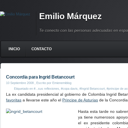
Emilio Márquez
Te conecto con las personas adecuadas en espa
INICIO
CONTACTO
Concordia para Ingrid Betancourt
10 Septiembre 2008
, Escrito por Emienemiblog
Etiquetado en
#...sus reflexiones
,
#copa davis
,
#Ingrid Betancourt
,
#principe de as
La ex candidata presidencial al gobierno de Colombia Ingrid Beta
favoritas
a llevarse este año el
Principe de Asturias
de la Concordia
Hasta esta tarde no sabre
ya tiene numerosos apoyos
el ex presidente colombia