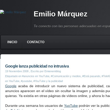
Emilio Márquez
Te conecto con las personas adecuadas en espa
INICIO
CONTACTO
Google lanza publicidad no intrusiva
19 Noviembre 2008
, Escrito por Emienemiblog
Etiquetado en
#anuncios en YouTube
,
#Comunicación y medios
,
#Está pasando
,
#Telef
en YouTube
,
#youtube
,
#YouTube y la publicidad
Google
acaba de introducir un nuevo sistema de publicidad, cali
anuncios aparecen en el vídeo sin ocultar la imagen y además p
quieras. Ya existía en otras páginas de vídeos online, y ahora lo h
Durante una semana los usuarios de
YuoTube
podrán ver la publi