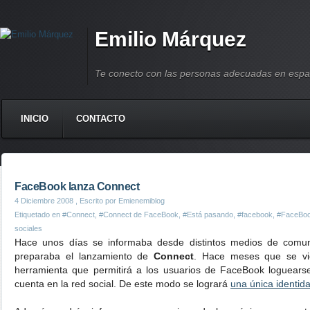
Emilio Márquez
Te conecto con las personas adecuadas en espa
INICIO
CONTACTO
FaceBook lanza Connect
4 Diciembre 2008
, Escrito por Emienemiblog
Etiquetado en
#Connect
,
#Connect de FaceBook
,
#Está pasando
,
#facebook
,
#FaceBook
sociales
Hace unos días se informaba desde distintos medios de comun
preparaba el lanzamiento de
Connect
. Hace meses que se vi
herramienta que permitirá a los usuarios de FaceBook loguears
cuenta en la red social. De este modo se logrará
una única identida