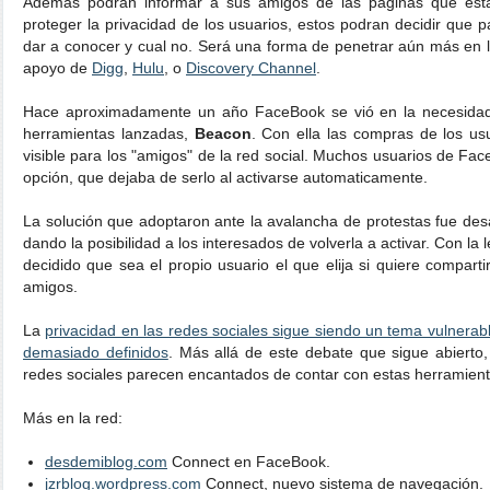
Además podrán informar a sus amigos de las páginas que estan
proteger la privacidad de los usuarios, estos podran decidir que 
dar a conocer y cual no. Será una forma de penetrar aún más en la
apoyo de
Digg
,
Hulu
, o
Discovery Channel
.
Hace aproximadamente un año FaceBook se vió en la necesidad 
herramientas lanzadas,
Beacon
. Con ella las compras de los us
visible para los "amigos" de la red social. Muchos usuarios de Fa
opción, que dejaba de serlo al activarse automaticamente.
La solución que adoptaron ante la avalancha de protestas fue desa
dando la posibilidad a los interesados de volverla a activar. Con la
decidido que sea el propio usuario el que elija si quiere comparti
amigos.
La
privacidad en las redes sociales sigue siendo un tema vulnerab
demasiado definidos
. Más allá de este debate que sigue abierto,
redes sociales parecen encantados de contar con estas herramient
Más en la red:
desdemiblog.com
Connect en FaceBook.
jzrblog.wordpress.com
Connect, nuevo sistema de navegación.