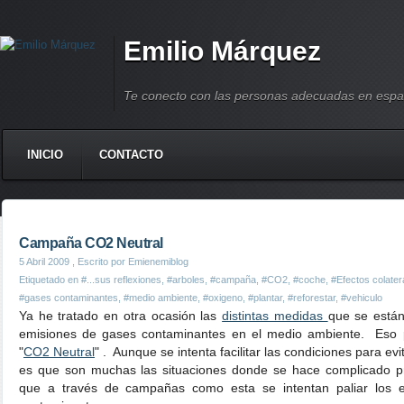
Emilio Márquez
Te conecto con las personas adecuadas en espa
INICIO
CONTACTO
Campaña CO2 Neutral
5 Abril 2009
, Escrito por Emienemiblog
Etiquetado en
#...sus reflexiones
,
#arboles
,
#campaña
,
#CO2
,
#coche
,
#Efectos colater
#gases contaminantes
,
#medio ambiente
,
#oxigeno
,
#plantar
,
#reforestar
,
#vehiculo
Ya he tratado en otra ocasión las
distintas medidas
que se están
emisiones de gases contaminantes en el medio ambiente. Eso 
"
CO2 Neutral
" . Aunque se intenta facilitar las condiciones para evi
es que son muchas las situaciones donde se hace complicado p
que a través de campañas como esta se intentan paliar los e