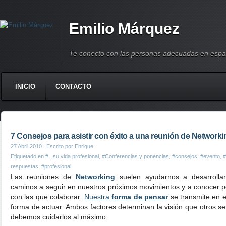
Emilio Márquez
Te conecto con las personas adecuadas en espa
INICIO
CONTACTO
7 Consejos para asistir con éxito a una reunión de Networki
27 Abril 2010
, Escrito por Enrique
Etiquetado en
#...su vida profesional
,
#Conferencias y ponencias
,
#consejos
,
#evento
,
#
respuestas
,
#profesional
Las reuniones de
Networking
suelen ayudarnos a desarrollar
caminos a seguir en nuestros próximos movimientos y a conocer p
con las que colaborar.
Nuestra
forma de pensar
se transmite en es
forma de actuar. Ambos factores determinan la visión que otros se
debemos cuidarlos al máximo.