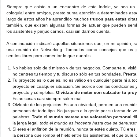
Siempre que asisto a un encuentro de esta índole, ya sea un
coloquial entre amigos, presto suma atención a determinados aspec
largo de estos años he aprendido muchos
trucos para estas cita
también, que existen algunas formas de actuar que pueden sembr
los asistentes y perjudicarnos, casi sin darnos cuenta.
A continuación indicaré aquellas situaciones que, en mi opinión, 
una reunión de Networking. Tomadlos como consejos que os p
sentíos libres para comentar lo que queráis.
No hables solo de ti mismo y de tus negocios. Comparte tu visió
no centres tu tiempo y tu discurso sólo en tus bondades.
Presta
Tu proyecto es lo que es, no es válido en cualquier parte ni a to
proyecto en cualquier situación. Sé acorde con las condiciones 
proyecto y cúmplelos.
Olvídate de meter con calzador tu proy
Estas cosas casi siempre salen mal.
Olvídate de los prejuicios. Es una obviedad, pero en una reuni
personas de todo tipo. No juzgues a la gente por su forma de ve
palabras.
Todo el mundo merece una valoración personal
di
la jerga legal,
todo el mundo es inocente hasta que se demuestre
Si eres el anfitrión de la reunión, nunca te estés quieto. Tú eres
la persona que rompa el hielo entre los asistentes, el que guíe 