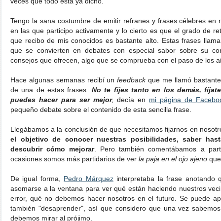
veces que todo está ya dicho.
Tengo la sana costumbre de emitir refranes y frases célebres en m
en las que participo activamente y lo cierto es que el grado de r
que recibo de mis conocidos es bastante alto. Estas frases llama
que se convierten en debates con especial sabor sobre su con
consejos que ofrecen, algo que se comprueba con el paso de los 
Hace algunas semanas recibí un
feedback
que me llamó bastante 
de una de estas frases.
No te fijes tanto en los demás, fíja
puedes hacer para ser mejor
,
decía en
mi página de Facebo
pequeño debate sobre el contenido de esta sencilla frase.
Llegábamos a la conclusión de que necesitamos fijarnos en nosot
el objetivo de conocer nuestras posibilidades, saber ha
descubrir cómo mejorar
. Pero también comentábamos a par
ocasiones somos más partidarios de ver
la paja en el ojo ajeno
qu
De igual forma,
Pedro Márquez
interpretaba la frase anotando
asomarse a la ventana para ver qué están haciendo nuestros vec
error, qué no debemos hacer nosotros en el futuro. Se puede ap
también "desaprender", así que considero que una vez sabemos
debemos mirar al prójimo.