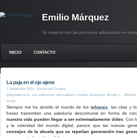
Emilio Márquez
Te conecto con las personas adecuadas en espa
INICIO
CONTACTO
La paja en el ojo ajeno
1 Septiembre 2010
, Escrito por Enrique
Etiquetado en
#...sus reflexiones
,
#Actualidad y medios
,
#consejos
,
#Emilio y...
,
#Redes 
media
Siempre me ha atraído el mundo de los
refranes
, las citas y 
frases transmiten una sabiduría descomunal en forma de co
nuestra vida pueden llegar a ser extremadamente útiles
. Con 
y la celeridad del mundo digital, parece que las nuevas gene
consejos de la abuela que se repetían generación tras gene