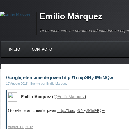
Emilio Márquez
Te conecto con las personas adecuadas en espa
INICIO
CONTACTO
Google, eternamente joven http://t.co/pSNyJMnMQw
17 Agosto 2015
, Escrito por Emilio Marquez
Emilio Marquez (
@EmilioMarquez
)
Google, eternamente joven
http://t.co/pSNyJMnMQw
August 17, 2015