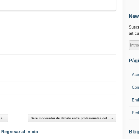
News
Suscr
artícu
Pág
Ace
Con
Emi
Per
s...
Seré moderador de debate entre profesionales del...
Blog
Regresar al inicio