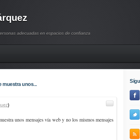
árquez
personas adecuadas en espacios de confianza
Síg
 muestra unos...
quez
)
uestra unos mensajes vía web y no los mismos mensajes