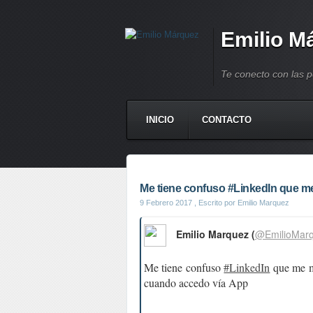
Emilio M
Te conecto con las 
INICIO
CONTACTO
Me tiene confuso #LinkedIn que me
9 Febrero 2017
, Escrito por Emilio Marquez
Emilio Marquez (
@EmilioMar
Me tiene confuso
#LinkedIn
que me m
cuando accedo vía App