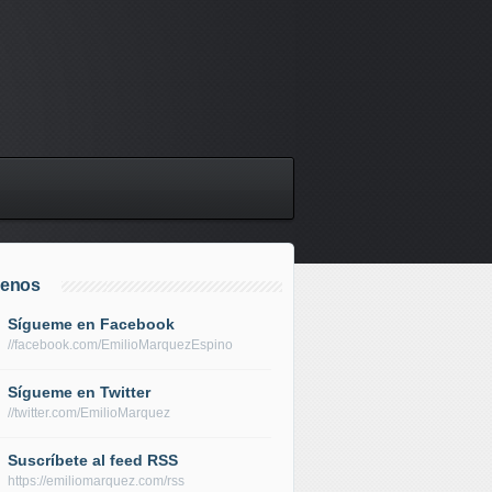
uenos
Sígueme en Facebook
//facebook.com/EmilioMarquezEspino
Sígueme en Twitter
//twitter.com/EmilioMarquez
Suscríbete al feed RSS
https://emiliomarquez.com/rss