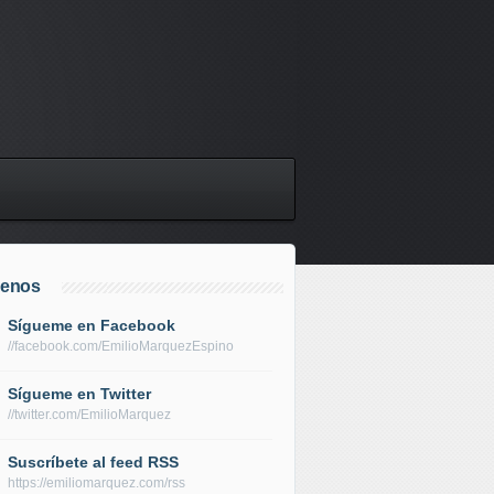
uenos
Sígueme en Facebook
//facebook.com/EmilioMarquezEspino
Sígueme en Twitter
//twitter.com/EmilioMarquez
Suscríbete al feed RSS
https://emiliomarquez.com/rss