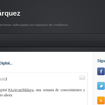
árquez
personas adecuadas en espacios de confianza
Síg
ital...
quez
)
gital
#ActivateMálaga
, una semana de conocimientos y
to ahora