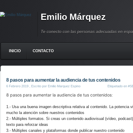
Emilio Márquez
Te conecto con las personas adecuadas en espa
INICIO
CONTACTO
8 pasos para aumentar la audiencia de tus contenidos
6 Febrero 2019
, Escrito por Emilio Marquez Espino
Etiquetado en
#S
8 pasos para aumentar la audiencia de tus contenidos
:
1.- Usa una buena imagen descriptiva relativa al contenido. La potencia v
mucho la atención sobre nuestros contenidos
2.- Múltiples formatos. Si creas un contenido audiovisual (vídeo, podcast)
texto para reforzar ideas
3.- Múltiples canales y plataformas donde publicar nuestro contenido