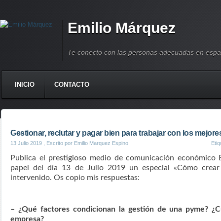
Emilio Márquez
Te conecto con las personas adecuadas en espa
INICIO
CONTACTO
Gestionar, reclutar y pagar bien para trabajar con los mejore
13 Julio 2019
, Escrito por Emilio Marquez Espino
Eti
Publica el prestigioso medio de comunicación económico 
papel del día 13 de Julio 2019 un especial «Cómo crear
intervenido. Os copio mis respuestas:
– ¿Qué factores condicionan la gestión de una pyme? ¿C
empresa?