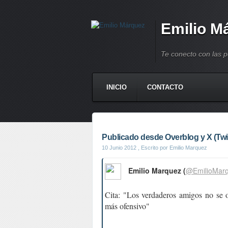
Emilio M
Te conecto con las 
INICIO
CONTACTO
Publicado desde Overblog y X (Twit
10 Junio 2012
, Escrito por Emilio Marquez
Emilio Marquez (
@EmilioMar
Cita: "Los verdaderos amigos no se o
más ofensivo"