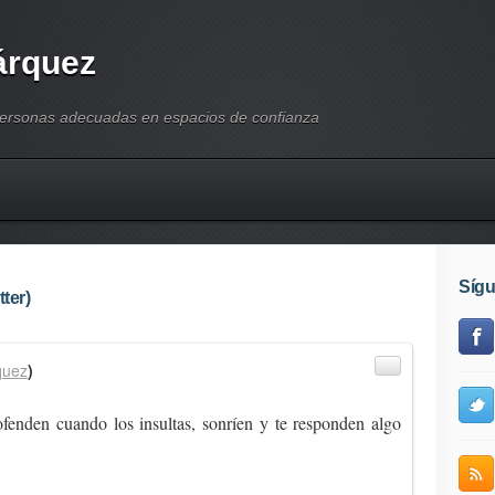
árquez
personas adecuadas en espacios de confianza
Síg
ter)
quez
)
fenden cuando los insultas, sonríen y te responden algo