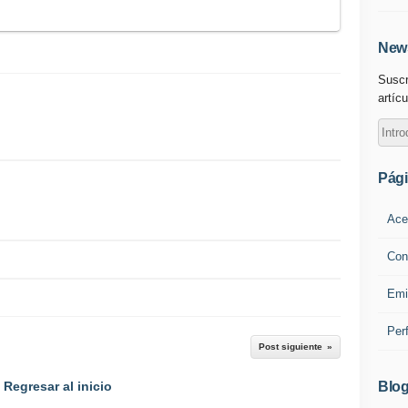
News
Suscr
artícu
Pág
Ace
Con
Emi
Per
Post siguiente
Blog
Regresar al inicio