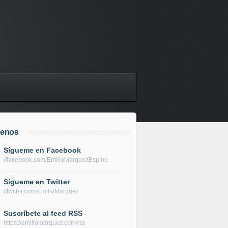
uenos
Sígueme en Facebook
//facebook.com/EmilioMarquezEspino
Sígueme en Twitter
//twitter.com/EmilioMarquez
Suscríbete al feed RSS
https://emiliomarquez.com/rss