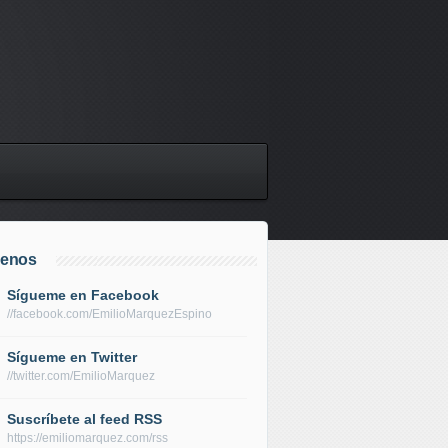
uenos
Sígueme en Facebook
//facebook.com/EmilioMarquezEspino
Sígueme en Twitter
//twitter.com/EmilioMarquez
Suscríbete al feed RSS
https://emiliomarquez.com/rss