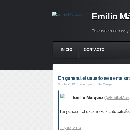
Emilio M
Te conecto con las 
INICIO
CONTACTO
En general, el usuario se siente sati
3 Julio 2013
, Escrito por Emilio Marquez
Emilio Marquez (
@EmilioMar
En general, el usuario se siente satisfe
July 03, 2013