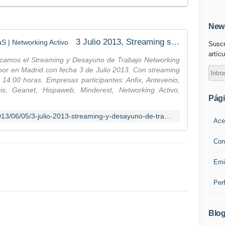
News
3 Julio 2013, Streaming sobre SaaS | Networking Activo
Suscr
artícu
ocamos el Streaming y Desayuno de Trabajo Networking
 por en Madrid con fecha 3 de Julio 2013. Con streaming
14:00 horas. Empresas participantes: Anfix, Antevenio,
ris, Geanet, Hispaweb, Minderest, Networking Activo,
Pág
http://blog.networkingactivo.com/2013/06/05/3-julio-2013-streaming-y-desayuno-de-trabajo-de-saas/
Ace
Con
Emi
Per
Blog