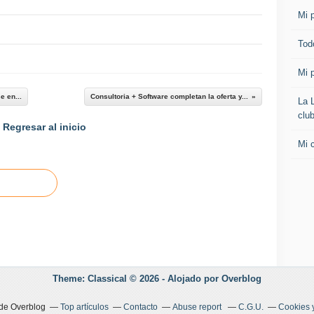
Mi p
Todo
Mi p
e en...
Consultoria + Software completan la oferta y...
La 
clu
Regresar al inicio
Mi 
Theme: Classical © 2026 -
Alojado por
Overblog
 de Overblog
Top artículos
Contacto
Abuse report
C.G.U.
Cookies 