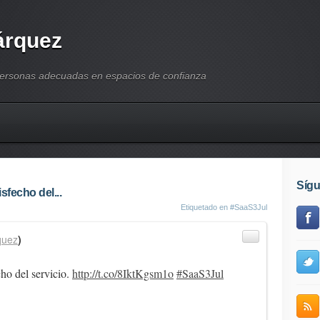
árquez
personas adecuadas en espacios de confianza
Síg
sfecho del...
Etiquetado en
#SaaS3Jul
quez
)
cho del servicio.
http://t.co/8IktKgsm1o
#SaaS3Jul