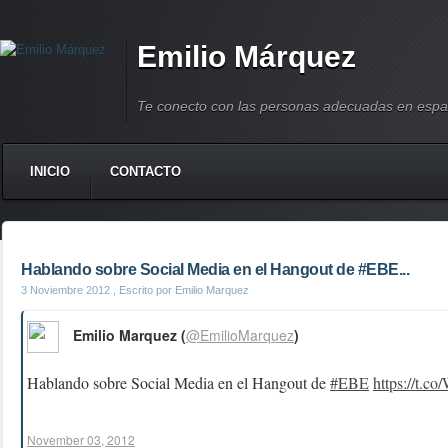
Emilio Márquez
Te conecto con las personas adecuadas en espa
INICIO
CONTACTO
Hablando sobre Social Media en el Hangout de #EBE...
3 Noviembre 2012
, Escrito por Emilio Marquez
Emilio Marquez (
@EmilioMarquez
)
Hablando sobre Social Media en el Hangout de
#EBE
https://t.
November 03, 2012