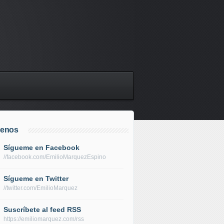
uenos
Sígueme en Facebook
//facebook.com/EmilioMarquezEspino
Sígueme en Twitter
//twitter.com/EmilioMarquez
Suscríbete al feed RSS
https://emiliomarquez.com/rss