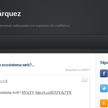
árquez
personas adecuadas en espacios de confianza
Síg
 ecosistema web?...
Etiquetado en
#NATV
quez
)
cosistema web?
#NATV
http://t.co/fO5JYJq7TN