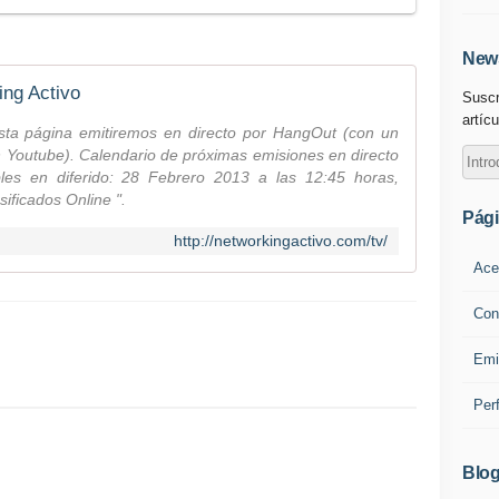
News
ing Activo
Suscr
artícu
esta página emitiremos en directo por HangOut (con un
 Youtube). Calendario de próximas emisiones en directo
bles en diferido: 28 Febrero 2013 a las 12:45 horas,
ificados Online ".
Pág
http://networkingactivo.com/tv/
Ace
Con
Emi
Per
Blog