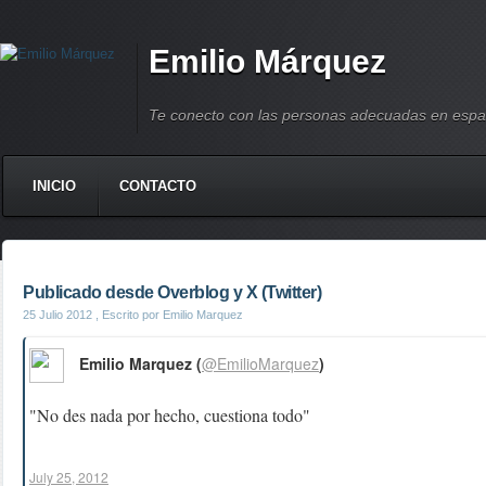
Emilio Márquez
Te conecto con las personas adecuadas en espa
INICIO
CONTACTO
Publicado desde Overblog y X (Twitter)
25 Julio 2012
, Escrito por Emilio Marquez
Emilio Marquez (
@EmilioMarquez
)
"No des nada por hecho, cuestiona todo"
July 25, 2012