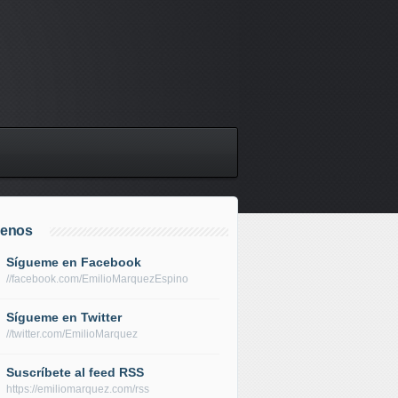
uenos
Sígueme en Facebook
//facebook.com/EmilioMarquezEspino
Sígueme en Twitter
//twitter.com/EmilioMarquez
Suscríbete al feed RSS
https://emiliomarquez.com/rss