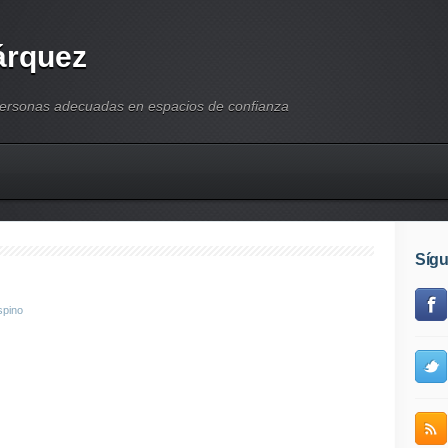
árquez
personas adecuadas en espacios de confianza
Síg
spino