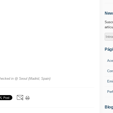
News
Suscr
artícu
Pág
Ace
Con
checked in @ Seoul (Madrid, Spain)
Emi
Per
Blog