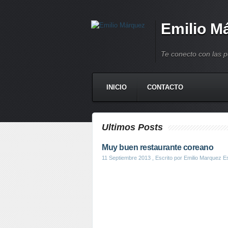
Emilio M
Te conecto con las 
INICIO
CONTACTO
Ultimos Posts
Muy buen restaurante coreano
11 Septiembre 2013
, Escrito por Emilio Marquez E