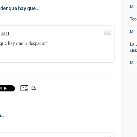
Mi p
der que hay que...
Todo
Mi p
quez
)
que hay que ir despacio"
La 
clu
Mi 
..