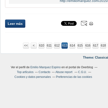
http://emiliomarquez.com/2015
Leer más
<<
<
600
610
611
612
613
614
615
616
617
618
Theme: Classica
Ver el perfil de
Emilio Marquez Espino
en el portal de Overblog
Top artículos
Contacto
Abuse report
C.G.U.
Cookies y datos personales
Preferencias de las cookies