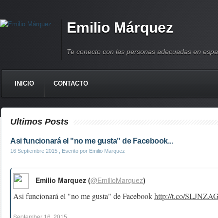
Emilio Márquez
Te conecto con las personas adecuadas en espa
INICIO
CONTACTO
Ultimos Posts
Asi funcionará el "no me gusta" de Facebook...
16 Septiembre 2015
, Escrito por Emilio Marquez
Emilio Marquez (
@EmilioMarquez
)
Asi funcionará el "no me gusta" de Facebook
http://t.co/SLJNZA
September 16, 2015