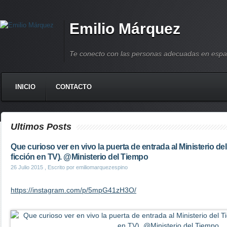
Emilio Márquez
Te conecto con las personas adecuadas en espa
INICIO
CONTACTO
Ultimos Posts
Que curioso ver en vivo la puerta de entrada al Ministerio de
ficción en TV). @Ministerio del Tiempo
26 Julio 2015
, Escrito por emiliomarquezespino
https://instagram.com/p/5mpG41zH3O/