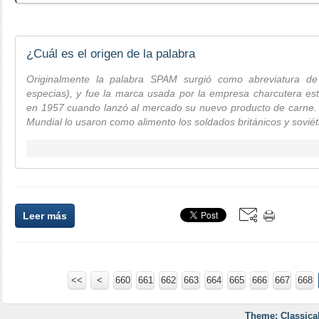
¿Cuál es el origen de la palabra
Originalmente la palabra SPAM surgió como abreviatura d
especias), y fue la marca usada por la empresa charcutera e
en 1957 cuando lanzó al mercado su nuevo producto de carne.
Mundial lo usaron como alimento los soldados británicos y soviét
Leer más
<<
<
600
610
620
630
640
650
660
661
662
663
664
665
666
667
668
Theme: Classica