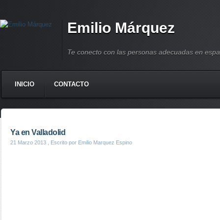
Emilio Márquez
Te conecto con las personas adecuadas en espa
INICIO
CONTACTO
Ya en Valladolid
21 Marzo 2013
, Escrito por Emilio Marquez Espino