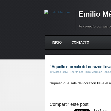
Emilio M
Te conecto con las 
INICIO
CONTACTO
"Aquello que sale del corazón lleva e
19 Marzo 2013
, Escrito por Emilio Márquez Espino
"Aquello que sale del corazón lleva el m
Compartir este post