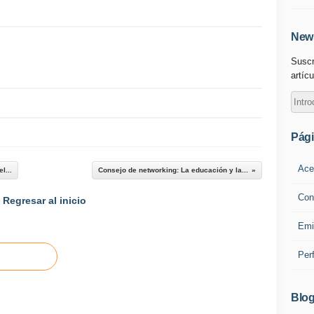
News
Suscr
artícu
Pág
Ace
l...
Consejo de networking: La educación y la...
Con
Regresar al inicio
Emi
Per
Blog