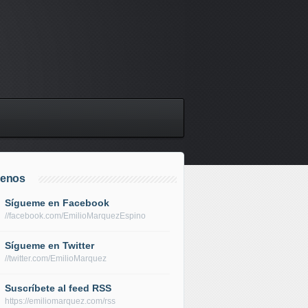
uenos
Sígueme en Facebook
//facebook.com/EmilioMarquezEspino
Sígueme en Twitter
//twitter.com/EmilioMarquez
Suscríbete al feed RSS
https://emiliomarquez.com/rss