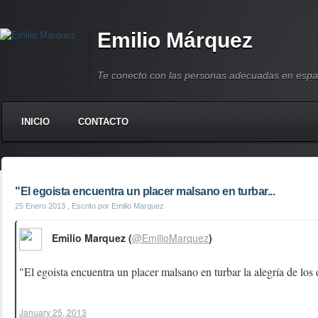
Emilio Márquez
Te conecto con las personas adecuadas en espa
INICIO
CONTACTO
"El egoista encuentra un placer malsano en turbar...
25 Enero 2013
, Escrito por Emilio Marquez
Emilio Marquez (
@EmilioMarquez
)
"El egoista encuentra un placer malsano en turbar la alegría de lo
January 25, 2013