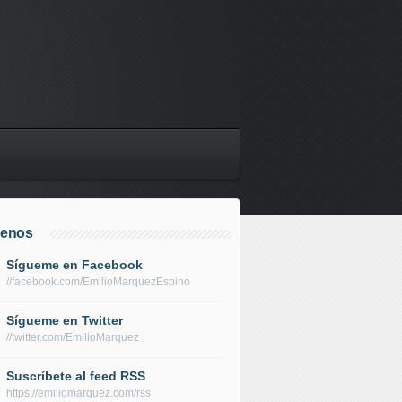
uenos
Sígueme en Facebook
//facebook.com/EmilioMarquezEspino
Sígueme en Twitter
//twitter.com/EmilioMarquez
Suscríbete al feed RSS
https://emiliomarquez.com/rss