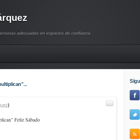
árquez
personas adecuadas en espacios de confianza
Síg
ltiplican"...
quez
)
plican" Feliz Sábado