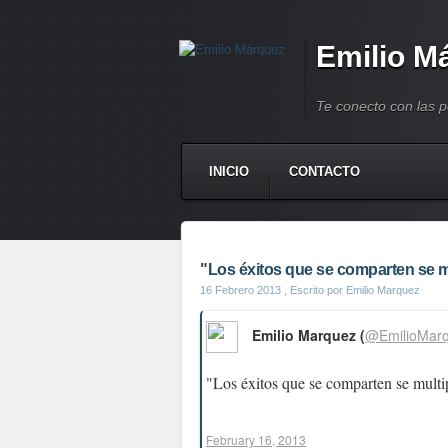
Emilio M
Te conecto con las 
INICIO
CONTACTO
"Los éxitos que se comparten se mu
16 Febrero 2013
, Escrito por Emilio Marquez
Emilio Marquez (
@EmilioMar
"Los éxitos que se comparten se multi
February 16, 2013