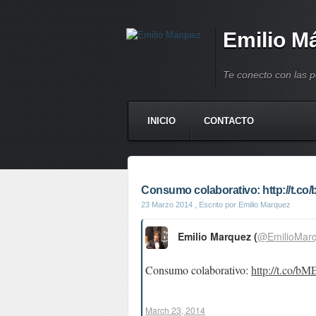
Emilio M
Te conecto con las 
INICIO
CONTACTO
Consumo colaborativo: http://t.co
23 Marzo 2014
, Escrito por Emilio Marquez
Emilio Marquez (
@EmilioMar
Consumo colaborativo:
http://t.co/
March 23, 2014