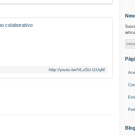
News
 colaborativo
Suscr
artícu
Pág
http://youtu.be/VLuSU-t1UqM
Ace
Con
Emi
Per
Blog