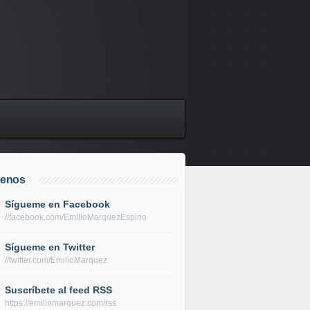
uenos
Sígueme en Facebook
//facebook.com/EmilioMarquezEspino
Sígueme en Twitter
//twitter.com/EmilioMarquez
Suscríbete al feed RSS
https://emiliomarquez.com/rss