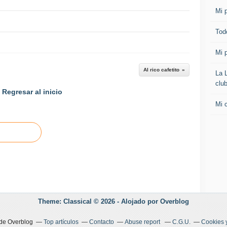
Mi p
Todo
Mi p
Al rico cafetito
La 
clu
Regresar al inicio
Mi 
Theme: Classical © 2026 -
Alojado por
Overblog
 de Overblog
Top artículos
Contacto
Abuse report
C.G.U.
Cookies 