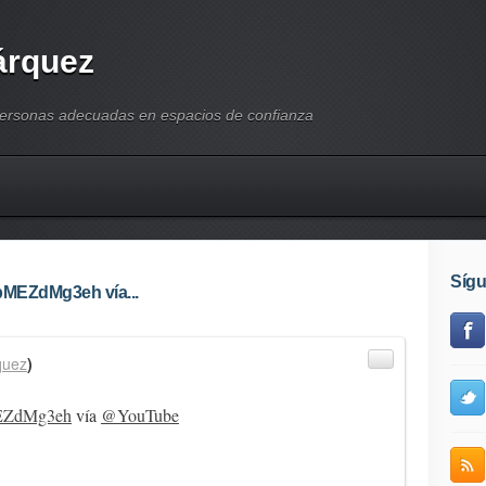
árquez
personas adecuadas en espacios de confianza
Síg
/bMEZdMg3eh vía...
quez
)
bMEZdMg3eh
vía
@YouTube