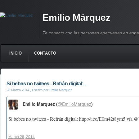
Emilio Márquez
Te conecto con las personas adecuadas en espa
INICIO
CONTACTO
Si bebes no twitees - Refrán digital:...
28 Marzo 2014
, Escrito por Emilio Marquez
Emilio Marquez (
@EmilioMarquez
)
Si bebes no twitees - Refrán digital:
http://t.co/E0m42t8ym5
vía
@
March 28, 2014