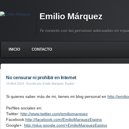
Emilio Márquez
Te conecto con las personas adecuadas en espa
INICIO
CONTACTO
No censurar ni prohibir en Internet
19 Abril 2014
, Escrito por Emilio Marquez Espino
Si quieres saber más de mi, tienes mi blog personal en
http://emil
Perfiles sociales en:
Twitter:
http://www.twitter.com/emiliomarquez
Facebook:
http://facebook.com/EmilioMarquezEspino
Google+:
http://plus.google.com/+EmilioMarquezEspino