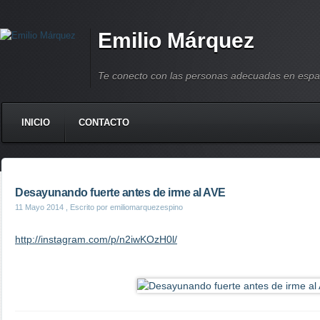
Emilio Márquez
Te conecto con las personas adecuadas en espa
INICIO
CONTACTO
Desayunando fuerte antes de irme al AVE
11 Mayo 2014
, Escrito por emiliomarquezespino
http://instagram.com/p/n2iwKOzH0l/