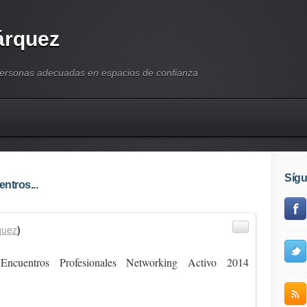
árquez
personas adecuadas en espacios de confianza
Síg
ntros...
quez
)
ncuentros Profesionales Networking Activo 2014