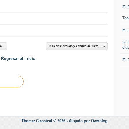
Mi p
Todo
Mi p
La 
...
Días de ejercicio y comida de dieta....
clu
Regresar al inicio
Mi 
Theme: Classical © 2026 -
Alojado por
Overblog