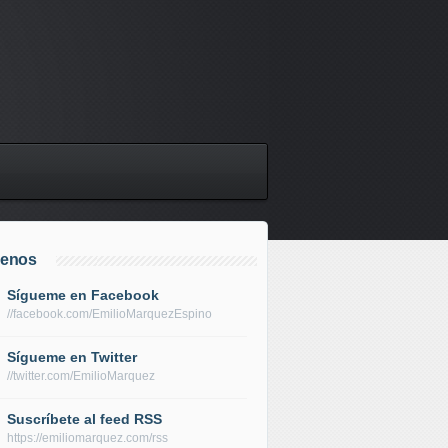
uenos
Sígueme en Facebook
//facebook.com/EmilioMarquezEspino
Sígueme en Twitter
//twitter.com/EmilioMarquez
Suscríbete al feed RSS
https://emiliomarquez.com/rss