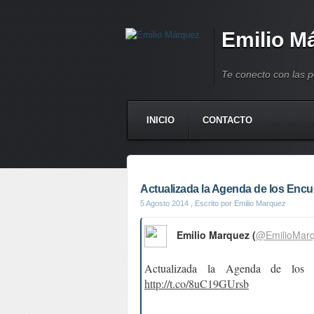
Emilio M
Te conecto con las 
INICIO
CONTACTO
Actualizada la Agenda de los Encue
5 Agosto 2014
, Escrito por Emilio Marquez
Emilio Marquez (
@EmilioMar
Actualizada la Agenda de los E
http://t.co/8uC19GUrsb