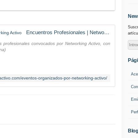
News
Suscr
Encuentros Profesionales | Networking Activo
artícu
s profesionales convocados por Networking Activo, con
na)
Pág
Ace
gactivo.com/eventos-organizados-por-networking-activo/
Con
Emi
Per
Blog