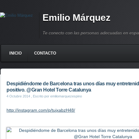
Emilio Márquez
Te conecto con las personas adecuadas en espa
INICIO
CONTACTO
Despidiéndome de Barcelona tras unos días muy entretenid
positivo. @Gran Hotel Torre Catalunya
4 Octubre 2014
, Escrito por emiliomarquezespino
http://instagram.com/p/tujxabzH48/