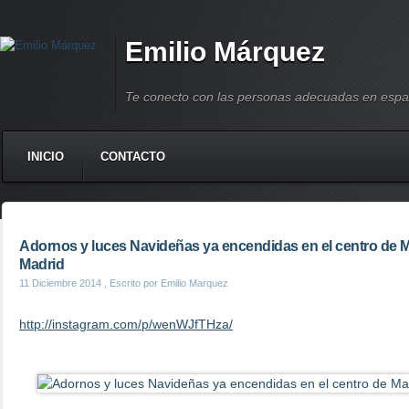
Emilio Márquez
Te conecto con las personas adecuadas en espa
INICIO
CONTACTO
Adornos y luces Navideñas ya encendidas en el centro de 
Madrid
11 Diciembre 2014
, Escrito por Emilio Marquez
http://instagram.com/p/wenWJfTHza/