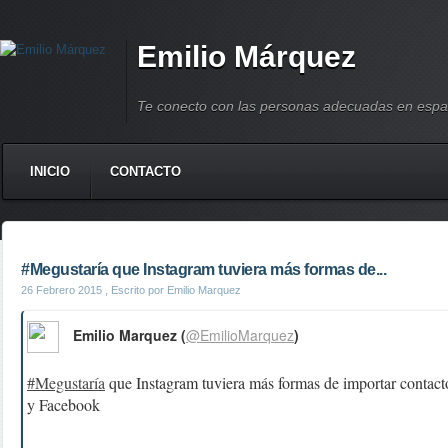
Emilio Márquez
Te conecto con las personas adecuadas en espa
INICIO
CONTACTO
#Megustaría que Instagram tuviera más formas de...
26 Febrero 2015
, Escrito por Emilio Marquez
Emilio Marquez (
@EmilioMarquez
)
#Megustaría
que Instagram tuviera más formas de importar contacto
y Facebook