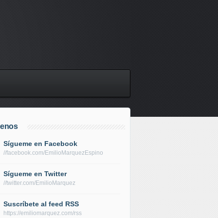
uenos
Sígueme en Facebook
//facebook.com/EmilioMarquezEspino
Sígueme en Twitter
//twitter.com/EmilioMarquez
Suscríbete al feed RSS
https://emiliomarquez.com/rss