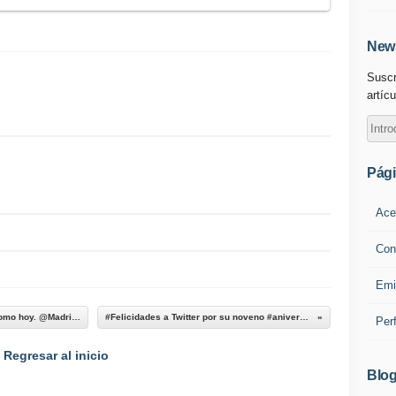
News
Suscr
artícu
Pág
Ace
Con
Emi
Mi gato Baileys se pone mimoso en los días como hoy. @Madrid, Spain
#Felicidades a Twitter por su noveno #aniversario,...
Per
Regresar al inicio
Blog