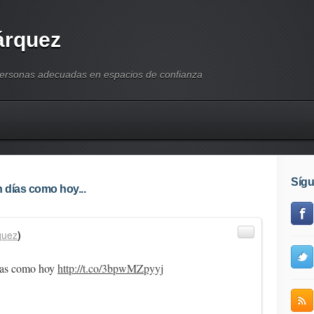
árquez
personas adecuadas en espacios de confianza
Síg
 días como hoy...
quez
)
ías como hoy
http://t.co/3bpwMZpyyj