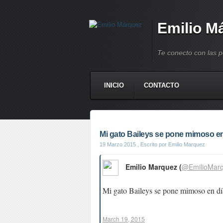
Emilio M
Te conecto con las 
INICIO
CONTACTO
Mi gato Baileys se pone mimoso en
19 Marzo 2015
, Escrito por Emilio Marquez
Emilio Marquez (
@EmilioMar
Mi gato Baileys se pone mimoso en d
March 19, 2015