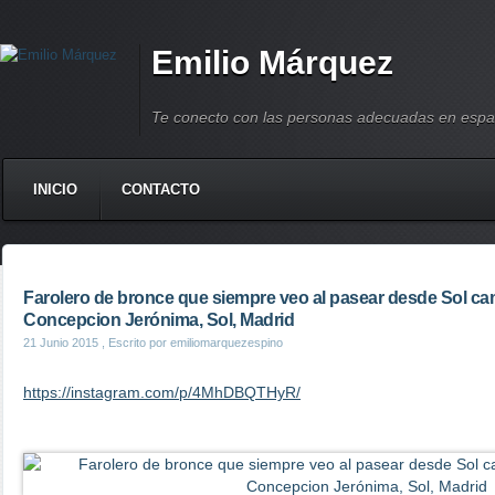
Emilio Márquez
Te conecto con las personas adecuadas en espa
INICIO
CONTACTO
Farolero de bronce que siempre veo al pasear desde Sol ca
Concepcion Jerónima, Sol, Madrid
21 Junio 2015
, Escrito por emiliomarquezespino
https://instagram.com/p/4MhDBQTHyR/