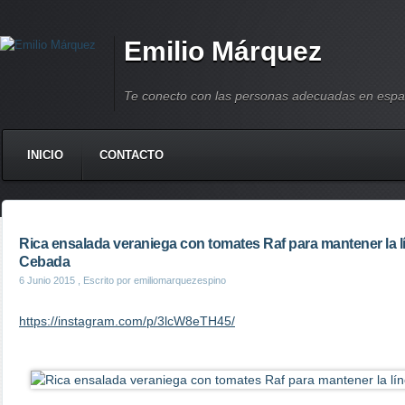
Emilio Márquez
Te conecto con las personas adecuadas en espa
INICIO
CONTACTO
Rica ensalada veraniega con tomates Raf para mantener la 
Cebada
6 Junio 2015
, Escrito por emiliomarquezespino
https://instagram.com/p/3lcW8eTH45/