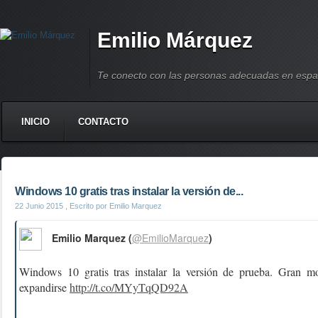
Emilio Márquez
Te conecto con las personas adecuadas en espa
INICIO
CONTACTO
Windows 10 gratis tras instalar la versión de...
22 Junio 2015
, Escrito por Emilio Marquez
Emilio Marquez (
@EmilioMarquez
)
Windows 10 gratis tras instalar la versión de prueba. Gran m
expandirse
http://t.co/MYyTqQD92A