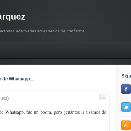
árquez
personas adecuadas en espacios de confianza
Síg
b de Whatsapp,...
quez
)
 de Whatsapp, fue un boom, pero ¿cuántos la usamos de