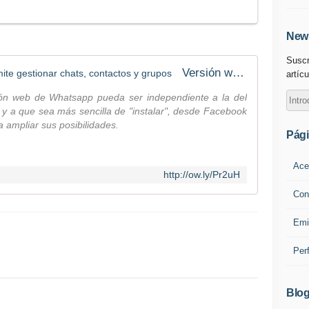
News
Suscr
Versión web de Whatsapp ya permite gestionar chats, contactos y grupos
artícu
ón web de Whatsapp pueda ser independiente a la del
 y a que sea más sencilla de "instalar", desde Facebook
 ampliar sus posibilidades.
Pág
Ace
http://ow.ly/Pr2uH
Con
Emi
Per
Blog