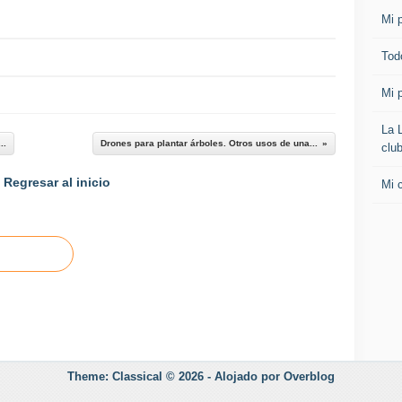
Mi p
Todo
Mi p
La 
..
Drones para plantar árboles. Otros usos de una...
clu
Regresar al inicio
Mi 
Theme: Classical © 2026 -
Alojado por
Overblog