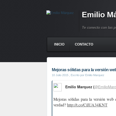
Emilio M
Te conecto con las 
INICIO
CONTACTO
Mejoras sólidas para la versión we
10 Julio 2015
, Escrito por Emilio Marquez
Emilio Marquez (
@EmilioMar
Mejoras sólidas para la versión web
verdad?
http://t.co/CiIUA34KNT