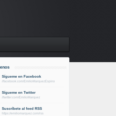
uenos
Sígueme en Facebook
//facebook.com/EmilioMarquezEspino
Sígueme en Twitter
//twitter.com/EmilioMarquez
Suscríbete al feed RSS
https://emiliomarquez.com/rss