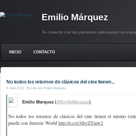
Emilio Márquez
Te conecto con las personas adecuadas en espa
INICIO
CONTACTO
No todos los retornos de clásicos del cine tienen...
6 Julio 2015
, Escrito por Emilio Marquez
Emilio Marquez (
@EmilioMarquez
)
No todos los retornos de clásicos del cine tienen el mismo éxi
puede con Jurassic World
http://t.co/r3ibgZTmw2