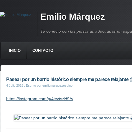
Emilio Márquez
Te conecto con las personas adecuadas en espa
INICIO
CONTACTO
Pasear por un barrio histórico siempre me parece relajante
4 Julio 2015
, Escrito por emiliomarquezespino
https://instagram.com/p/4tcvtszH9A/