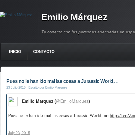
Emilio Márquez
Te conecto con las personas adecuadas en espa
INICIO
CONTACTO
Pues no le han ido mal las cosas a Jurassic World,...
23 Julio 2015
, Escrito por Emilio Marquez
Emilio Marquez (
@EmilioMarquez
)
Pues no le han ido mal las cosas a Jurassic World, no
http://t.co/
July 23, 2015