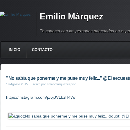
Emilio Márquez
Te conecto con las personas adecuadas en espa
INICIO
CONTACTO
"No sabía que ponerme y me puse muy feliz..." @El secuest
19 Agosto 2015
, Escrito por emiliomarquezespino
https://instagram.com/p/6j3VLbzH4W/