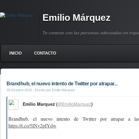
Emilio Márquez
Te conecto con las personas adecuadas en espa
INICIO
CONTACTO
Brandhub, el nuevo intento de Twitter por atrapar...
29 Octubre 2015
, Escrito por Emilio Marquez
Emilio Marquez (
@EmilioMarquez
)
Brandhub, el nuevo intento de Twitter por atrapar a la
https://t.co/5INv2pIYdw