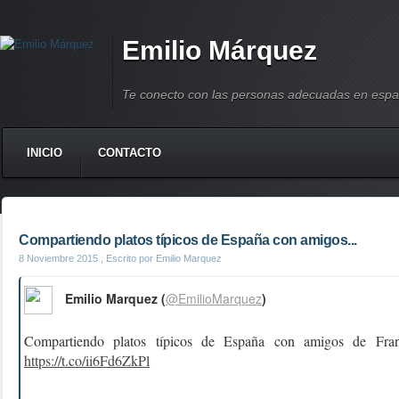
Emilio Márquez
Te conecto con las personas adecuadas en espa
INICIO
CONTACTO
Compartiendo platos típicos de España con amigos...
8 Noviembre 2015
, Escrito por Emilio Marquez
Emilio Marquez (
@EmilioMarquez
)
Compartiendo platos típicos de España con amigos de Franc
https://t.co/ii6Fd6ZkPl