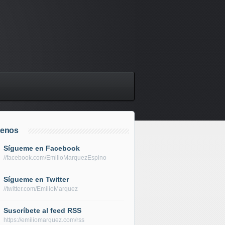
uenos
Sígueme en Facebook
//facebook.com/EmilioMarquezEspino
Sígueme en Twitter
//twitter.com/EmilioMarquez
Suscríbete al feed RSS
https://emiliomarquez.com/rss