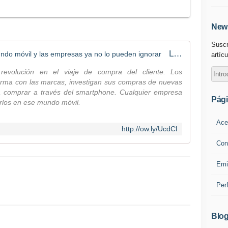
News
Suscr
Los consumidores viven en un mundo móvil y las empresas ya no lo pueden ignorar
artícu
evolución en el viaje de compra del cliente. Los
orma con las marcas, investigan sus compras de nuevas
comprar a través del smartphone. Cualquier empresa
Pág
rlos en ese mundo móvil.
Ace
http://ow.ly/UcdCl
Con
Emi
Per
Blog