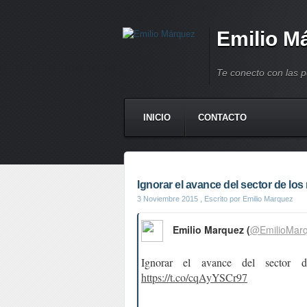
Emilio M
Te conecto con las 
INICIO
CONTACTO
Ignorar el avance del sector de los 
3 Noviembre 2015
, Escrito por Emilio Marquez
Emilio Marquez (
@EmilioMar
Ignorar el avance del sector 
https://t.co/cqAyYSCr97