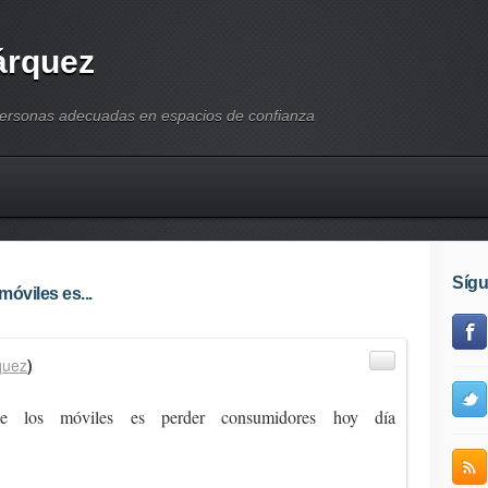
árquez
personas adecuadas en espacios de confianza
Síg
móviles es...
quez
)
de los móviles es perder consumidores hoy día