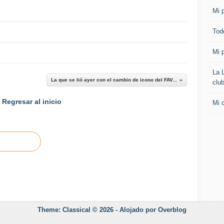
Mi p
Todo
Mi p
La 
La que se lió ayer con el cambio de icono del FAV...
clu
Regresar al inicio
Mi 
Theme: Classical © 2026 -
Alojado por
Overblog