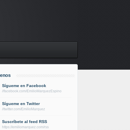
uenos
Sígueme en Facebook
//facebook.com/EmilioMarquezEspino
Sígueme en Twitter
//twitter.com/EmilioMarquez
Suscríbete al feed RSS
https://emiliomarquez.com/rss