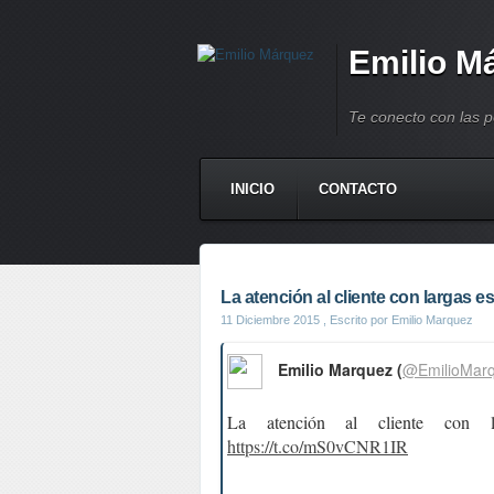
Emilio M
Te conecto con las 
INICIO
CONTACTO
La atención al cliente con largas esp
11 Diciembre 2015
, Escrito por Emilio Marquez
Emilio Marquez (
@EmilioMar
La atención al cliente con l
https://t.co/mS0vCNR1IR