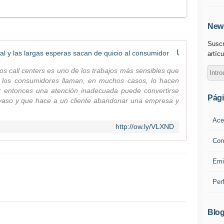
News
Suscr
Una atención al cliente poco natural y las largas esperas sacan de quicio al consumidor
artícu
 los call centers es uno de los trabajos más sensibles que
 los consumidores llaman, en muchos casos, lo hacen
r entonces una atención inadecuada puede convertirse
Pág
 vaso y que hace a un cliente abandonar una empresa y
Ace
http://ow.ly/VLXND
Con
Emi
Per
Blog