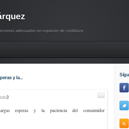
árquez
personas adecuadas en espacios de confianza
Síg
eras y la...
quez
)
argas esperas y la paciencia del consumidor