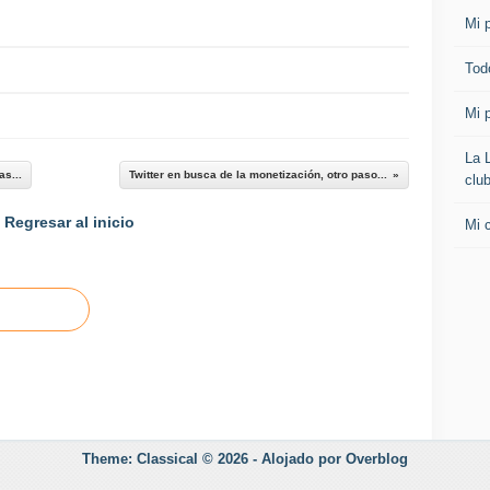
Mi p
Todo
Mi p
La 
as...
Twitter en busca de la monetización, otro paso...
clu
Regresar al inicio
Mi 
Theme: Classical © 2026 -
Alojado por
Overblog