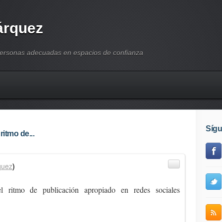
árquez
personas adecuadas en espacios de confianza
Síg
ritmo de...
quez
)
l ritmo de publicación apropiado en redes sociales