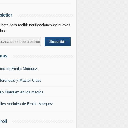
letter
íbete para recibir notificaciones de nuevos
s publican menos en RRSS, pero sus comunidades de frans
los.
inas
rca de Emilio Márquez
ferencias y Master Class
lio Márquez en los medios
files sociales de Emilio Márquez
roll