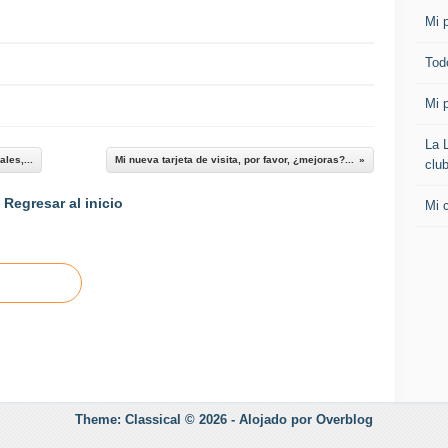
a
Mi p
r
c
Todo
a
q
Mi p
u
e
La 
s
les,...
Mi nueva tarjeta de visita, por favor, ¿mejoras?...
clu
e
p
Regresar al inicio
Mi 
r
e
c
i
e
p
u
e
d
e
p
Theme: Classical © 2026 -
Alojado por
Overblog
r