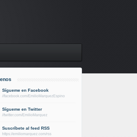
uenos
Sígueme en Facebook
//facebook.com/EmilioMarquezEspino
Sígueme en Twitter
//twitter.com/EmilioMarquez
Suscríbete al feed RSS
https://emiliomarquez.com/rss