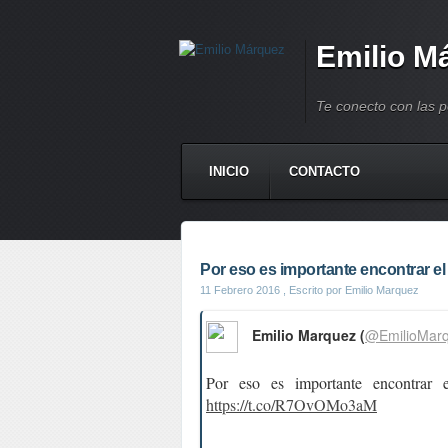
Emilio M
Te conecto con las 
INICIO
CONTACTO
Por eso es importante encontrar el 
11 Febrero 2016
, Escrito por Emilio Marquez
Emilio Marquez (
@EmilioMar
Por eso es importante encontrar e
https://t.co/R7OvOMo3aM