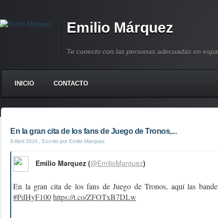
Emilio Márquez
Te conecto con las personas adecuadas en espa
INICIO
CONTACTO
En la gran cita de los fans de Juego de Tronos,...
9 Abril 2016
, Escrito por Emilio Marquez
Emilio Marquez (
@EmilioMarquez
)
En la gran cita de los fans de Juego de Tronos, aquí las bande
#PdHyF100
https://t.co/ZFOTxB7DLw