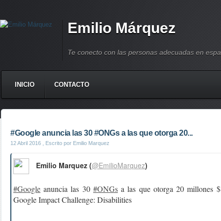
Emilio Márquez
Te conecto con las personas adecuadas en espa
INICIO
CONTACTO
#Google anuncia las 30 #ONGs a las que otorga 20...
12 Abril 2016
, Escrito por Emilio Marquez
Emilio Marquez (
@EmilioMarquez
)
#Google
anuncia las 30
#ONGs
a las que otorga 20 millones $ 
Google Impact Challenge: Disabilities