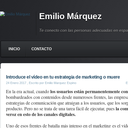
Emilio Márquez
Te conecto con las personas adecuadas en espa
INICIO
CONTACTO
Introduce el vídeo en tu estrategia de marketing o muere
24 Enero 2017
, Escrito por Emilio Marquez Espino
E
los usuarios están permanentemente con
En la era actual, cuando
bombardeados con contenidos desde numerosos frentes, las empresas
estrategias de comunicación que atraigan a los usuarios, que los so
la com
producto. Pero no se trata de una tarea fácil de ejecutar, pues
veroz en esto de los canales digitales.
Uno de esos frentes de batalla más intenso en el marketing es el v